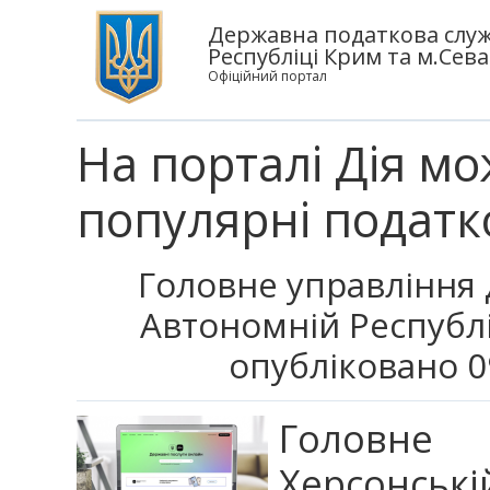
Державна податкова служб
Республіці Крим та м.Сева
Офіційний портал
На порталі Дія м
популярні податк
Головне управління 
Автономній Республі
опубліковано 0
Головне
Херсонськ