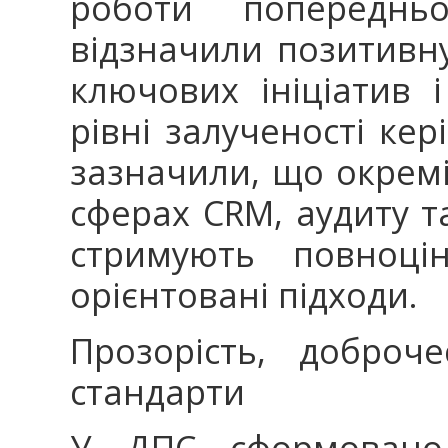
роботи попереднь
відзначили позитивн
ключових ініціатив 
рівні залученості ке
зазначили, що окрем
сферах CRM, аудиту т
стримують повноці
орієнтовані підходи.
Прозорість, доброче
стандарти
У ДПС сформовано