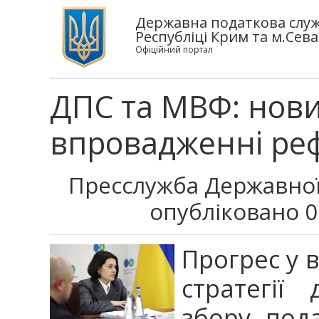
Державна податкова служб
Республіці Крим та м.Сева
Офіційний портал
ДПС та МВФ: нови
впровадженні ре
Пресслужба Державної
опубліковано 0
Прогрес у 
стратегії
збору пода