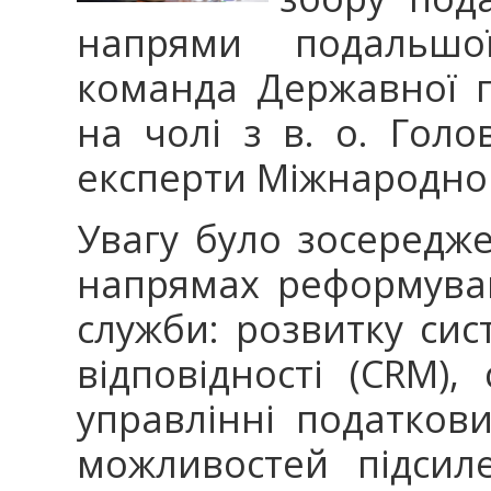
напрями подальшої
команда Державної п
на чолі з в. о. Гол
експерти Міжнародно
Увагу було зосередж
напрямах реформува
служби: розвитку си
відповідності (CRM),
управлінні податков
можливостей підсил