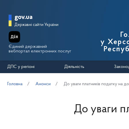
Перейти до основного вмісту
Головна сторінка Державної п
gov.ua
Державні сайти України
Го
у Херсо
Єдиний державний
Респуб
вебпортал електронних послуг
ДПС у регіоні
Діяльність
Законо
Головна
Анонси
До уваги платників податку на до
До уваги п