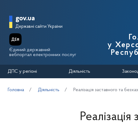
Перейти до основного вмісту
Головна сторінка Державної п
gov.ua
Державні сайти України
Го
у Херсо
Єдиний державний
Респуб
вебпортал електронних послуг
ДПС у регіоні
Діяльність
Законо
Головна
Діяльність
Реалізація заставного та безха
Реалізація