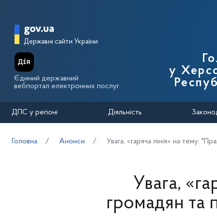
Перейти до основного вмісту
Головна сторінка Державної п
gov.ua
Державні сайти України
Го
у Херсо
Єдиний державний
Респуб
вебпортал електронних послуг
ДПС у регіоні
Діяльність
Законо
Головна
Анонси
Увага, «гаряча лінія» на тему: "Пр
Увага, «га
громадян та п