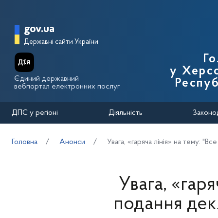
Перейти до основного вмісту
Головна сторінка Державної п
gov.ua
Державні сайти України
Го
у Херсо
Єдиний державний
Респуб
вебпортал електронних послуг
ДПС у регіоні
Діяльність
Законо
Головна
Анонси
Увага, «гаряча лінія» на тему: "
Увага, «гаря
подання дек