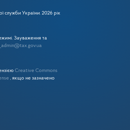
ї служби України. 2026 рік
жимі. Зауваження та
admin@tax.gov.ua
цензією
Creative Commons
cense
, якщо не зазначено