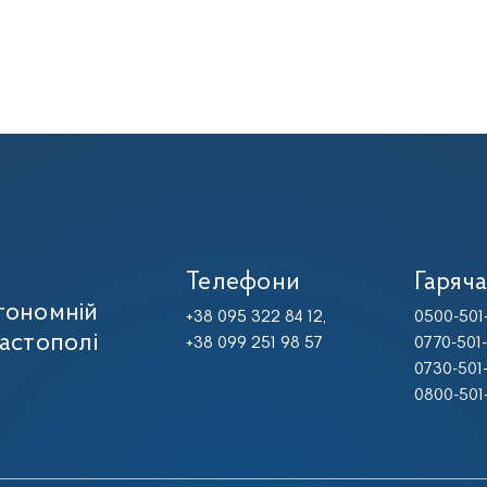
Телефони
Гаряча
тономній
+38 095 322 84 12,
0500-501
вастополі
+38 099 251 98 57
0770-501
0730-501
0800-501