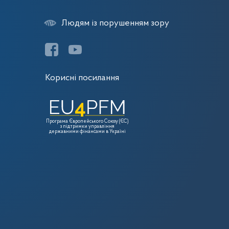
Людям із порушенням зору
Корисні посилання
Програма Європейського Союзу (ЄС)
з підтримки управління
державними фінансами в Україні