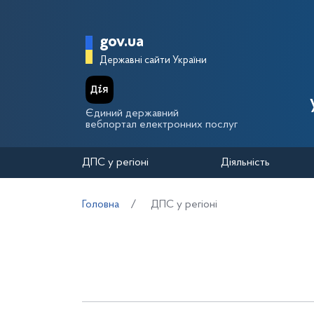
Перейти до основного вмісту
Головна сторінка Держа
gov.ua
Державні сайти України
Єдиний державний
вебпортал електронних послуг
ДПС у регіоні
Діяльність
Головна
ДПС у регіоні