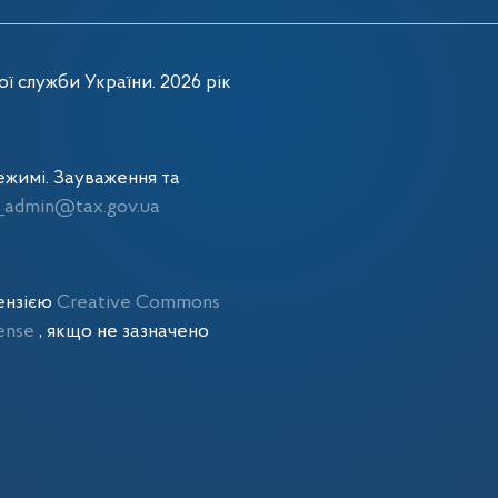
ї служби України. 2026 рік
жимі. Зауваження та
admin@tax.gov.ua
цензією
Creative Commons
cense
, якщо не зазначено