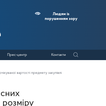
Людям із
порушенням зору
й
Прес-центр
Контакти
чікуваної вартості предмету закупівлі
існих
 розміру