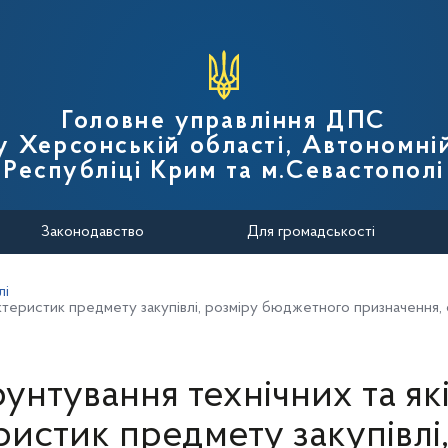
вної податкової служби України
Головне управління ДПС
у Херсонській області, Автономні
Республіці Крим та м.Севастополі
Законодавство
Для громадськості
лі
ктеристик предмету закупівлі, розміру бюджетного призначення, о
унтування технічних та як
ристик предмету закупівлі,