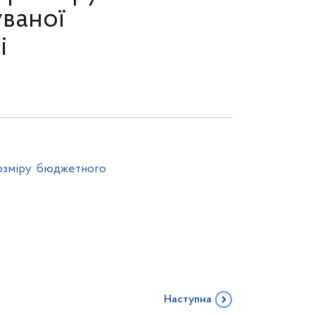
ваної
і
розміру бюджетного
Наступна