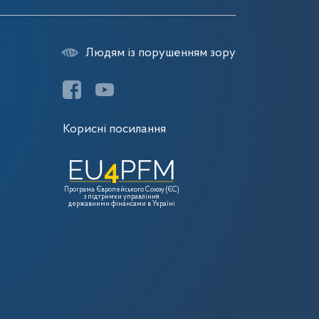
Людям із порушенням зору
Корисні посилання
Програма Європейського Союзу (ЄС)
з підтримки управління
державними фінансами в Україні