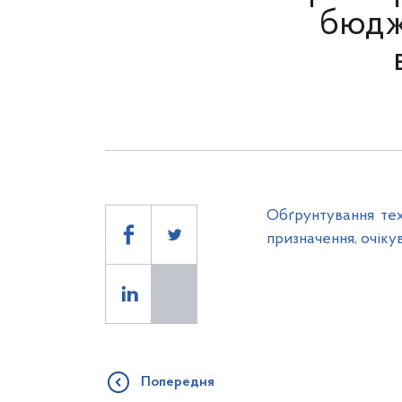
бюдж
Обґрунтування тех
призначення, очіку
Попередня