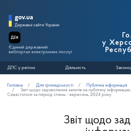
Перейти до основного вмісту
Головна сторінка Державної п
gov.ua
Державні сайти України
Го
у Херсо
Єдиний державний
Респуб
вебпортал електронних послуг
ДПС у регіоні
Діяльність
Законо
Головна
Для громадськості
Публічна інформація
Звіт щодо задоволення запитів на публічну інформацію
Севастополі за період січень - вересень 2024 року
Звіт щодо зад