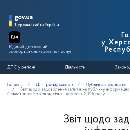
Перейти до основного вмісту
Головна сторінка Державної п
gov.ua
Державні сайти України
Го
у Херсо
Єдиний державний
Респуб
вебпортал електронних послуг
ДПС у регіоні
Діяльність
Законо
Головна
Для громадськості
Публічна інформація
Звіт щодо задоволення запитів на публічну інформацію
Севастополі протягом січня - вересня 2025 року
Звіт щодо зад