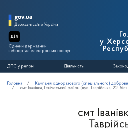
Перейти до основного вмісту
Головна сторінка Державної п
gov.ua
Державні сайти України
Го
у Херсо
Єдиний державний
Респуб
вебпортал електронних послуг
ДПС у регіоні
Діяльність
Законо
Головна
Кампанія одноразового (спеціального) добровіл
смт Іванівка, Генічеський район (вул. Таврійська, 22, біл
смт Іванів
Таврійсь