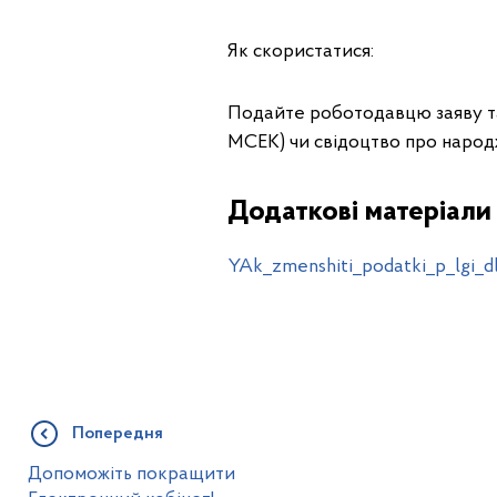
Як скористатися:
Подайте роботодавцю заяву та 
МСЕК) чи свідоцтво про народж
Додаткові матеріали
YAk_zmenshiti_podatki_p_lgi_d
Попередня
Допоможіть покращити