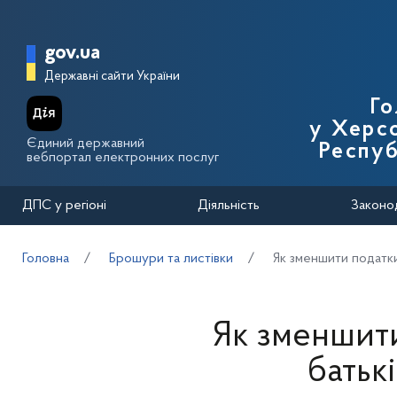
Перейти до основного вмісту
Головна сторінка Державної п
gov.ua
Державні сайти України
Го
у Херсо
Єдиний державний
Респуб
вебпортал електронних послуг
ДПС у регіоні
Діяльність
Законо
Головна
Брошури та листівки
Як зменшити податки:
Як зменшити
батькі