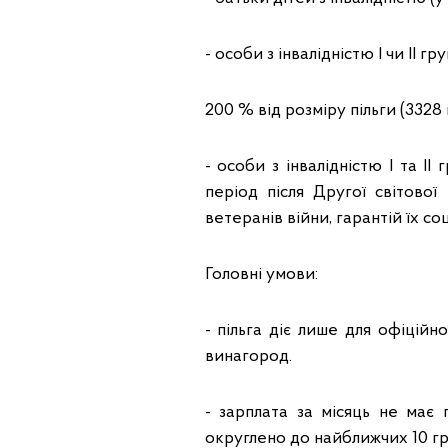
- особи з інвалідністю I чи II гр
200 % від розміру пільги (3328 
- особи з інвалідністю I та II
період після Другої світово
ветеранів війни, гарантій їх со
Головні умови:
- пільга діє лише для офіційн
винагород.
- зарплата за місяць не має 
округлено до найближчих 10 грн