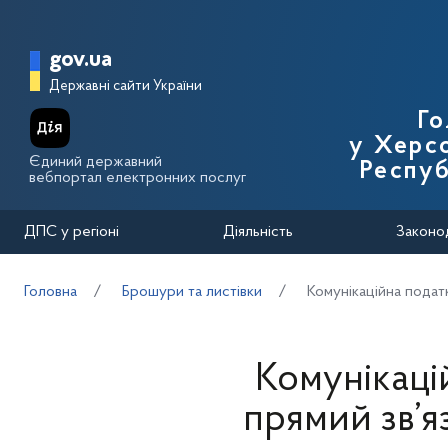
Перейти до основного вмісту
Головна сторінка Державної п
gov.ua
Державні сайти України
Го
у Херсо
Єдиний державний
Респуб
вебпортал електронних послуг
ДПС у регіоні
Діяльність
Законо
Головна
Брошури та листівки
Комунікаційна пода
Комунікаці
прямий зв’