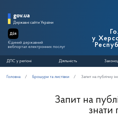
Перейти до основного вмісту
Головна сторінка Державної п
gov.ua
Державні сайти України
Го
у Херсо
Єдиний державний
Респуб
вебпортал електронних послуг
ДПС у регіоні
Діяльність
Законо
Головна
Брошури та листівки
Запит на публічну і
Запит на публ
знати