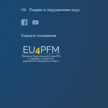
Людям із порушенням зору
Корисні посилання
Програма Європейського Союзу (ЄС)
з підтримки управління
державними фінансами в Україні