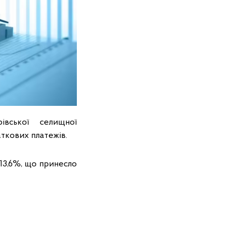
вської селищної
аткових платежів.
13,6%, що принесло