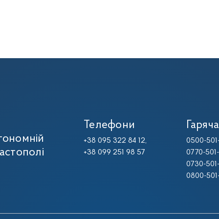
Телефони
Гаряча
тономній
+38 095 322 84 12,
0500-501
вастополі
+38 099 251 98 57
0770-501
0730-501
0800-501