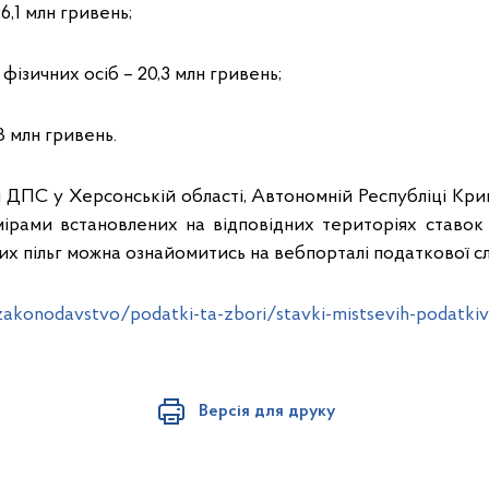
6,1 млн гривень;
фізичних осіб – 20,3 млн гривень;
8 млн гривень.
 ДПС у Херсонській області, Автономній Республіці Кри
мірами встановлених на відповідних територіях ставок 
их пільг можна ознайомитись на вебпорталі податкової с
zakonodavstvo/podatki-ta-zbori/stavki-mistsevih-podatkiv
Версія для друку