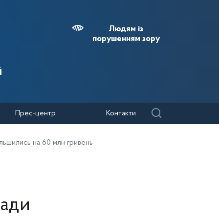
Людям із
порушенням зору
й
Прес-центр
Контакти
льшились на 60 млн гривень
мади