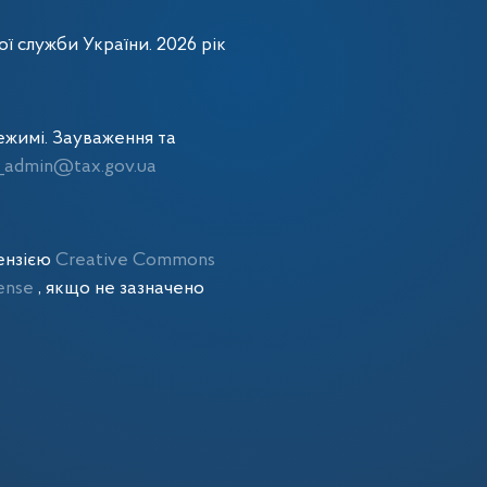
ї служби України. 2026 рік
жимі. Зауваження та
admin@tax.gov.ua
цензією
Creative Commons
cense
, якщо не зазначено