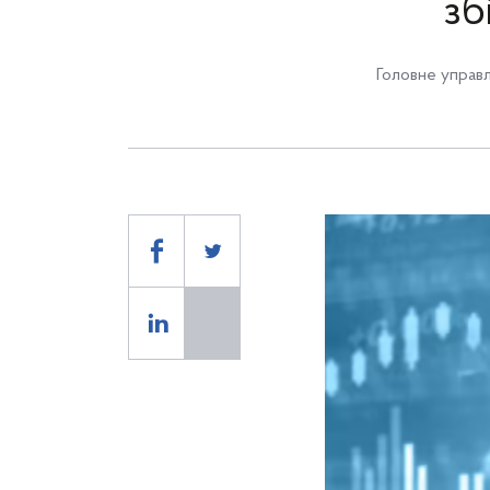
зб
Головне управл