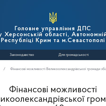
вної податкової служби України
Головне управління ДПС
у Херсонській області, Автономні
Республіці Крим та м.Севастополі
Законодавство
Для громадськості
Фінансові можливості Великоолександрівської громади збі
Фінансові можливості
икоолександрівської гро