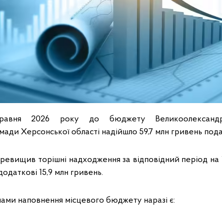
-травня 2026 року до бюджету Великоолександрі
мади Херсонської області надійшло 59,7 млн гривень под
ревищив торішні надходження за відповідний період на 
одаткові 15,9 млн гривень.
ми наповнення місцевого бюджету наразі є: