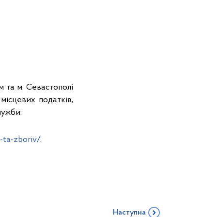
м та м. Севастополі
місцевих податків,
лужби:
-ta-zboriv/
.
Наступна