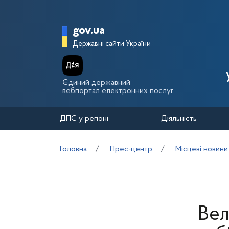
Перейти до основного вмісту
Головна сторінка Держа
gov.ua
Державні сайти України
Єдиний державний
вебпортал електронних послуг
ДПС у регіоні
Діяльність
Головна
Прес-центр
Місцеві новини
Вел