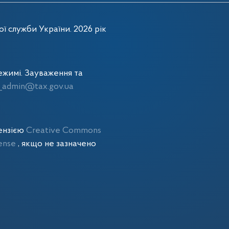
ї служби України. 2026 рік
жимі. Зауваження та
admin@tax.gov.ua
цензією
Creative Commons
cense
, якщо не зазначено