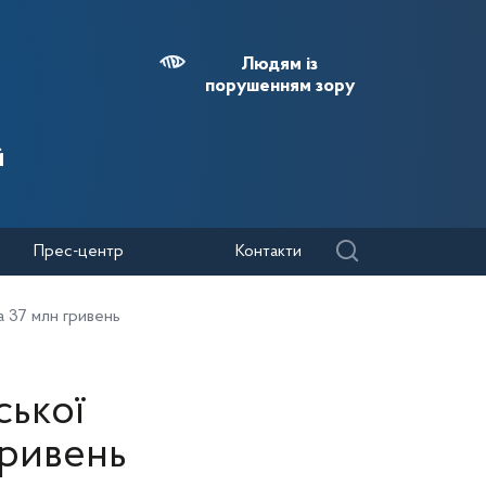
Людям із
порушенням зору
й
Прес-центр
Контакти
а 37 млн гривень
ської
гривень