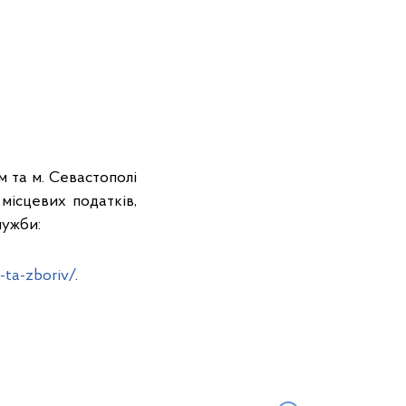
м та м. Севастополі
місцевих податків,
лужби:
-ta-zboriv/
.