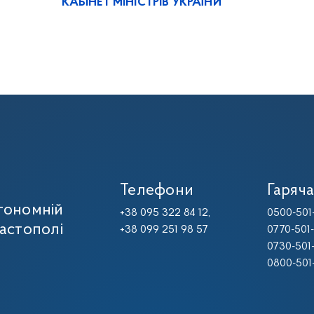
КАБІНЕТ МІНІСТРІВ УКРАЇНИ
Телефони
Гаряча
тономній
+38 095 322 84 12,
0500-501
вастополі
+38 099 251 98 57
0770-501
0730-501
0800-501