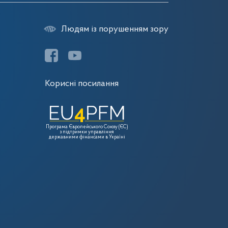
Людям із порушенням зору
Корисні посилання
Програма Європейського Союзу (ЄС)
з підтримки управління
державними фінансами в Україні