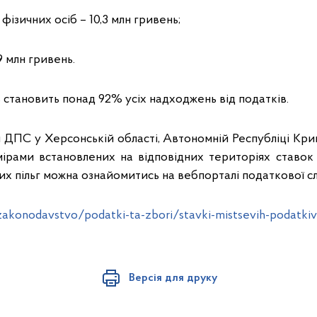
фізичних осіб – 10,3 млн гривень;
9 млн гривень.
 становить понад 92% усіх надходжень від податків.
 ДПС у Херсонській області, Автономній Республіці Кри
мірами встановлених на відповідних територіях ставок 
их пільг можна ознайомитись на вебпорталі податкової с
zakonodavstvo/podatki-ta-zbori/stavki-mistsevih-podatkiv
Версія для друку