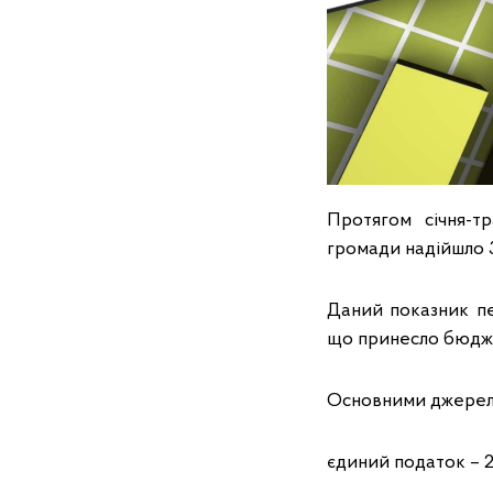
Протягом січня-т
громади надійшло 3
Даний показник п
що принесло бюдже
Основними джерела
єдиний податок – 2