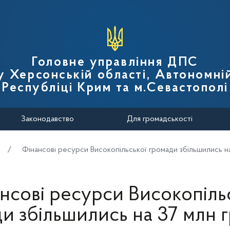
вної податкової служби України
Головне управління ДПС
у Херсонській області, Автономні
Республіці Крим та м.Севастополі
Законодавство
Для громадськості
Фінансові ресурси Високопільської громади збільшились н
нсові ресурси Високопіль
и збільшились на 37 млн 