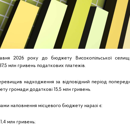
равня 2026 року до бюджету Високопільської селищн
7,5 млн гривень податкових платежів.
еревищив надходження за відповідний період попередн
ту громади додаткові 15,5 млн гривень.
ми наповнення місцевого бюджету наразі є:
1,4 млн гривень;