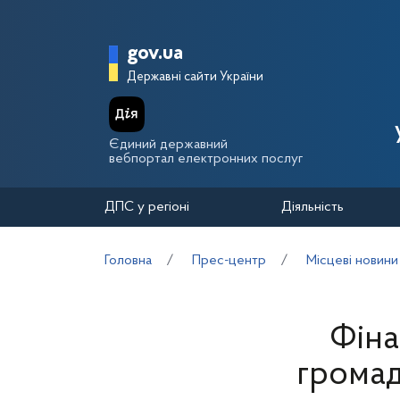
Перейти до основного вмісту
Головна сторінка Держа
gov.ua
Державні сайти України
Єдиний державний
вебпортал електронних послуг
ДПС у регіоні
Діяльність
Головна
Прес-центр
Місцеві новини
Фіна
громад