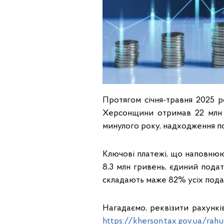
Протягом січня-травня 2025 
Херсонщини отримав 22 млн г
минулого року, надходження по
Ключові платежі, що наповнюю
8,3 млн гривень, єдиний подат
складають маже 82% усіх пода
Нагадаємо, реквізити рахунків
https://kherson.tax.gov.ua/rahun