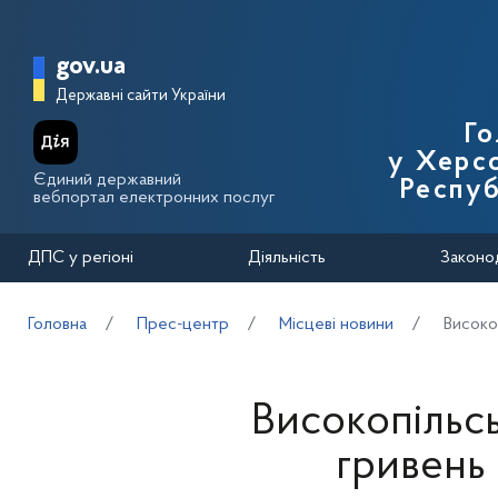
Перейти до основного вмісту
Головна сторінка Державної п
gov.ua
Державні сайти України
Го
у Херсо
Єдиний державний
Респуб
вебпортал електронних послуг
ДПС у регіоні
Діяльність
Законо
Головна
Прес-центр
Місцеві новини
Високо
Високопільс
гривень