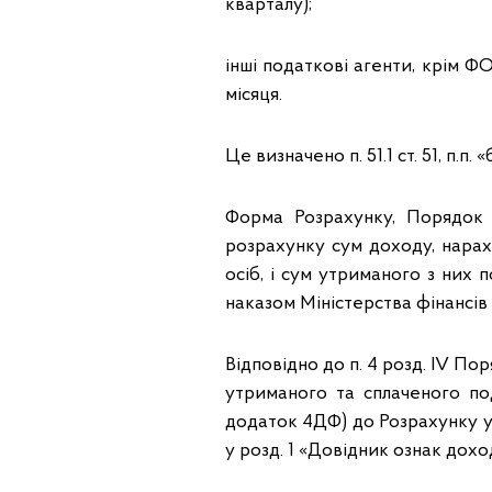
кварталу);
інші податкові агенти, крім Ф
місяця.
Це визначено п. 51.1 ст. 51, п.п.
Форма Розрахунку, Порядок
розрахунку сум доходу, нарах
осіб, і сум утриманого з них 
наказом Міністерства фінансів У
Відповідно до п. 4 розд. IV П
утриманого та сплаченого по
додаток 4ДФ) до Розрахунку у
у розд. 1 «Довідник ознак дохо