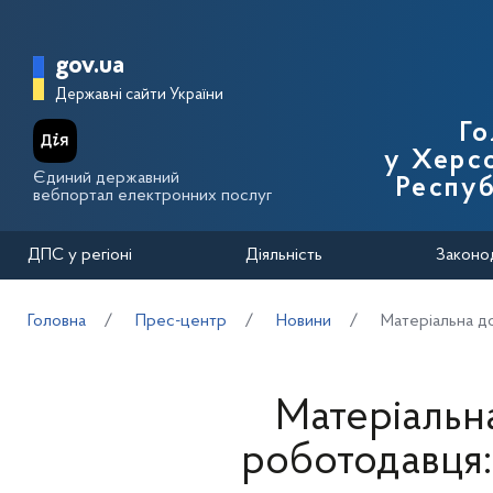
Перейти до основного вмісту
Головна сторінка Державної п
gov.ua
Державні сайти України
Го
у Херсо
Єдиний державний
Респуб
вебпортал електронних послуг
ДПС у регіоні
Діяльність
Законо
Головна
Прес-центр
Новини
Матеріальна д
Матеріальна
роботодавця: