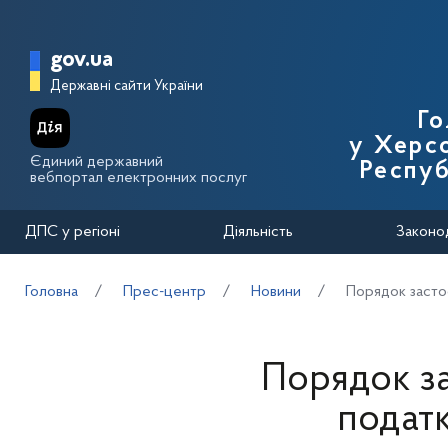
Перейти до основного вмісту
Головна сторінка Державної п
gov.ua
Державні сайти України
Го
у Херсо
Єдиний державний
Респуб
вебпортал електронних послуг
ДПС у регіоні
Діяльність
Законо
Головна
Прес-центр
Новини
Порядок застос
Порядок з
податк