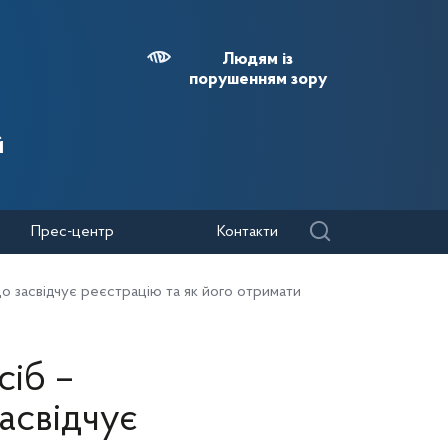
Людям із
порушенням зору
й
Прес-центр
Контакти
що засвідчує реєстрацію та як його отримати
іб –
асвідчує