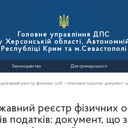
вної податкової служби України
Головне управління ДПС
у Херсонській області, Автономні
Республіці Крим та м.Севастополі
Законодавство
Для громадськості
ержавний реєстр фізичних осіб – платників податків: документ, 
жавний реєстр фізичних ос
ів податків: документ, що з