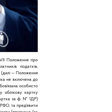
 VII Положення про
атників податків,
2 (далі — Положення
 яка не включена до
бов’язана особисто
у облікову картку
артка за ф. № 1ДР)
ДРФО, та пред’явити