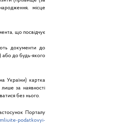
ізити (прізвище (за
 народження, місце
ента, що посвідчує
ають документи до
 або до будь-якого
на України) картка
лише за наявності
атися без нього.
застосунок Порталу
rmliuite-podatkovyi-