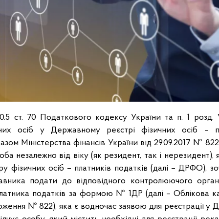
70.5 ст. 70 Податкового кодексу України та п. 1 розд.
них осіб у Державному реєстрі фізичних осіб – пл
зом Міністерства фінансів України від 29.09.2017 № 82
оба незалежно від віку (як резидент, так і нерезидент),
у фізичних осіб – платників податків (далі – ДРФО), зо
авника подати до відповідного контролюючого орган
платника податків за формою № 1ДР (далі – Облікова к
ження № 822), яка є водночас заявою для реєстрації у 