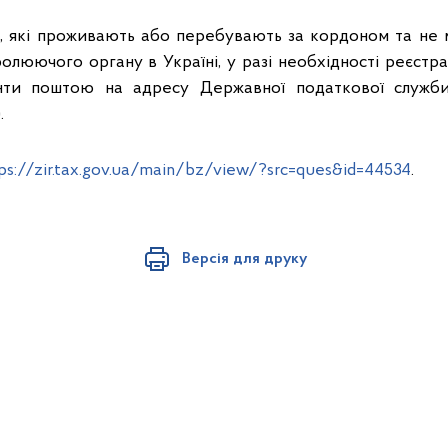
, які проживають або перебувають за кордоном та не
ролюючого органу в Україні, у разі необхідності реєстр
нти поштою на адресу Державної податкової служби 
.
ps://zir.tax.gov.ua/main/bz/view/?src=ques&id=44534
.
Версія для друку