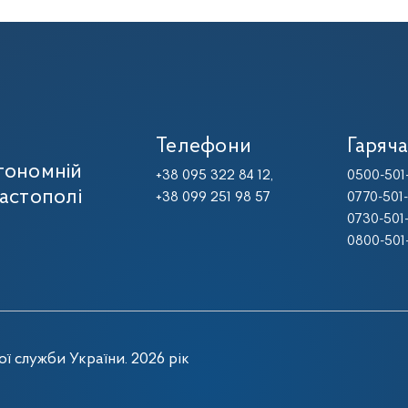
Телефони
Гаряча
тономній
+38 095 322 84 12,
0500-501
вастополі
+38 099 251 98 57
0770-501
0730-501
0800-501
ї служби України. 2026 рік