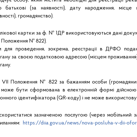
дчує особу, який містить необхідні для реєстрації рекв
 по батькові (за наявності), дату народження, місце
вності), громадянство).
лікової картки за ф. № 1ДР використовуються дані докум
II Положення № 822).
и для проведення, зокрема, реєстрації в ДРФО под
ану за своєю податковою адресою (місцем проживання)
гану.
д. VII Положення № 822 за бажанням особи (громадяни
в може бути сформована в електронній формі дійсною 
онного ідентифікатора (QR-коду) і не може використовув
скористатися зазначеною послугою (через мобільний 
силанням:
https://diia.gov.ua/news/nova-posluha-v-dii-ofo