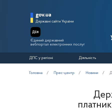
Перейти до основного вмісту
Головна сторінка Держа
gov.ua
Державні сайти України
Єдиний державний
вебпортал електронних послуг
ДПС у регіоні
Діяльність
Головна
Прес-центр
Новини
Д
Дер
платник