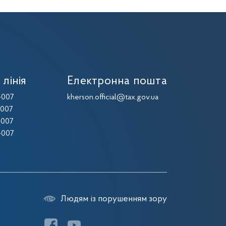
 лінія
Електронна пошта
-007
kherson.official@tax.gov.ua
-007
-007
-007
Людям із порушенням зору