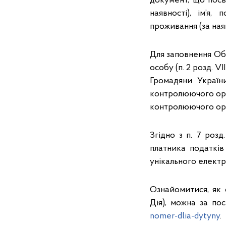
документ, що посві
наявності), ім’я,
проживання (за ная
Для заповнення Об
особу (п. 2 розд. V
Громадяни Україн
контролюючого орг
контролюючого ор
Згідно з п. 7 роз
платника податкі
унікального електр
Ознайомитися, як 
Дія), можна за по
nomer-dlia-dytyny
.