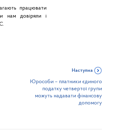
магають працювати
ки нам довіряли і
С.
Наступна
Юрособи – платники єдиного
податку четвертої групи
можуть надавати фінансову
допомогу