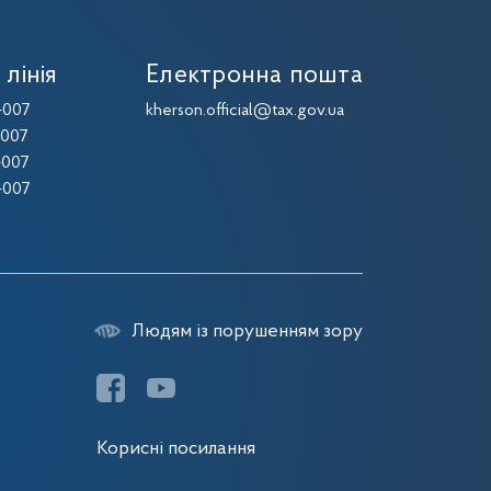
 лінія
Електронна пошта
-007
kherson.official@tax.gov.ua
-007
-007
-007
Людям із порушенням зору
Корисні посилання