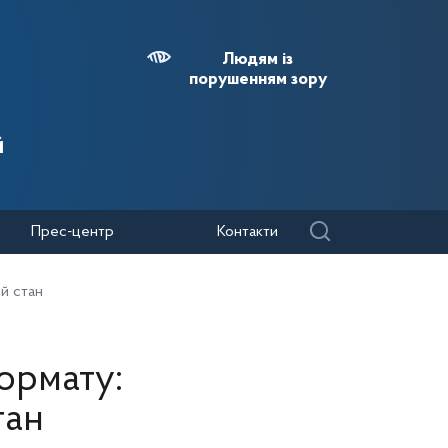
Людям із
порушенням зору
й
Прес-центр
Контакти
й стан
ормату:
тан