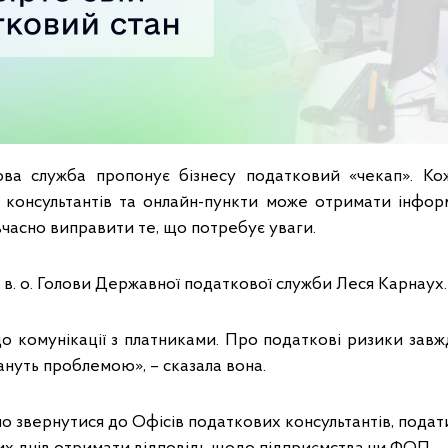
ва служба пропонує бізнесу податковий «чекап». Ко
 консультантів та онлайн-пункти може отримати інфор
вчасно виправити те, що потребує уваги.
в. о. Голови Державної податкової служби Леся Карнаух.
до комунікації з платниками. Про податкові ризики завж
тануть проблемою», – сказала вона.
о звернутися до Офісів податкових консультантів, подат