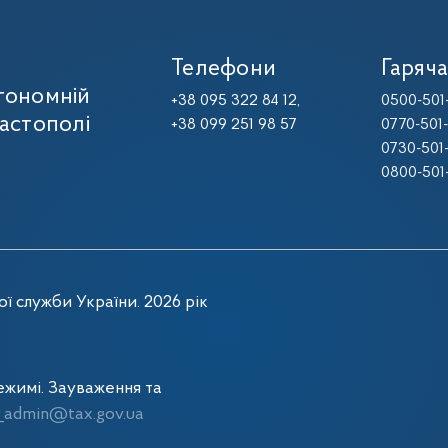
Телефони
Гаряча
тономній
+38 095 322 84 12,
0500-501
вастополі
+38 099 251 98 57
0770-501
0730-501
0800-501
ї служби України. 2026 рік
жимі. Зауваження та
admin@tax.gov.ua