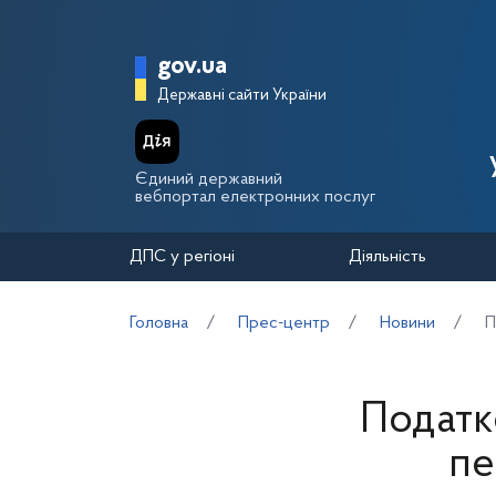
Перейти до основного вмісту
Головна сторінка Держа
gov.ua
Державні сайти України
Єдиний державний
вебпортал електронних послуг
ДПС у регіоні
Діяльність
Головна
Прес-центр
Новини
П
Податк
пе