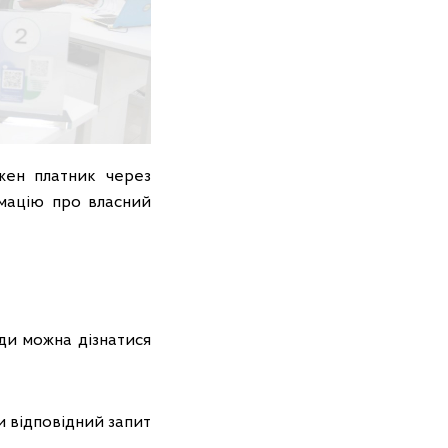
жен платник через
мацію про власний
ди можна дізнатися
и відповідний запит