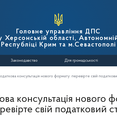
вної податкової служби України
Головне управління ДПС
у Херсонській області, Автономні
Республіці Крим та м.Севастополі
Законодавство
Для громадськості
одаткова консультація нового формату: перевірте свій податкови
ова консультація нового ф
ревірте свій податковий с