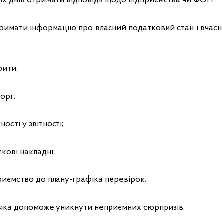
их днів отримати відповідь щодо підприємства чи ФОП.
римати інформацію про власний податковий стан і вчасн
рити:
орг;
ості у звітності;
кові накладні;
риємство до плану-графіка перевірок;
, яка допоможе уникнути неприємних сюрпризів.