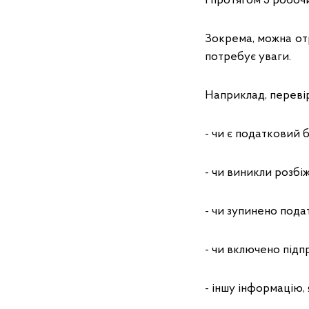
і протягом 5 робоч
Зокрема, можна от
потребує уваги.
Наприклад, переві
- чи є податковий б
- чи виникли розбіжн
- чи зупинено подат
- чи включено підп
- іншу інформацію