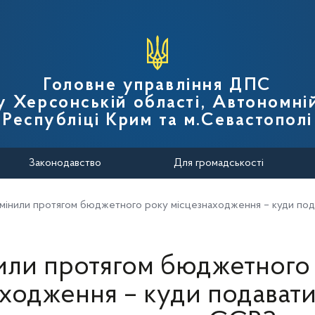
вної податкової служби України
Головне управління ДПС
у Херсонській області, Автономні
Республіці Крим та м.Севастополі
Законодавство
Для громадськості
мінили протягом бюджетного року місцезнаходження – куди подав
или протягом бюджетного
ходження – куди подавати 