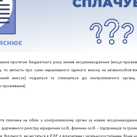
ання протягом бюджетного року змінив місцезнаходження (місця проживан
у, то звітність про суми нарахованого єдиного внеску на загальнообов’я
диний внесок) подається та сплачується до контролюючого органу
ю проживання).
ття платника на облік у контролюючому органі за новим місцезнаходжен
державного реєстру юридичних осіб, фізичних осіб – підприємців та грома
ік. Відомості, які містяться в ЄДР, є відкритими і загальнодоступними. Вони на