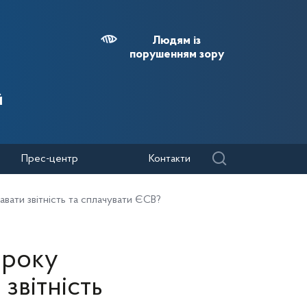
Людям із
порушенням зору
й
Прес-центр
Контакти
ати звітність та сплачувати ЄСВ?
 року
звітність