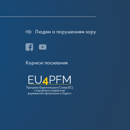
Людям із порушенням зору
Корисні посилання
Програма Європейського Союзу (ЄС)
з підтримки управління
державними фінансами в Україні