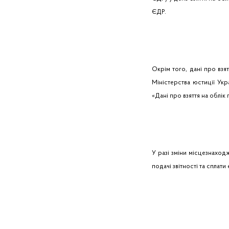
ЄДР.
Окрім того, дані про вз
Міністерства юстиції Ук
«Дані про взяття на облік 
У разі зміни місцезнаход
подачі звітності та спла