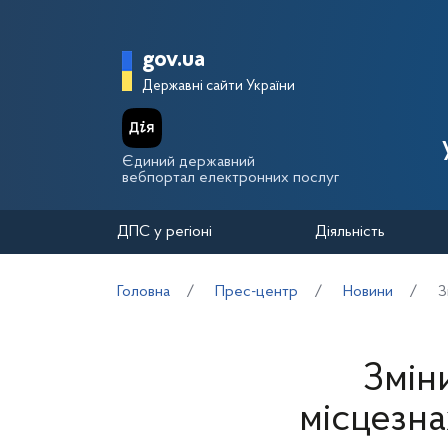
Перейти до основного вмісту
Головна сторінка Держа
gov.ua
Державні сайти України
Єдиний державний
вебпортал електронних послуг
ДПС у регіоні
Діяльність
Головна
Прес-центр
Новини
З
Змін
місцезна