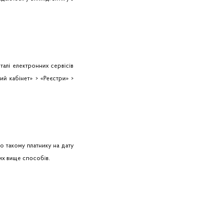
алі електронних сервісів
й кабінет» > «Реєстри» >
о такому платнику на дату
них вище способів.