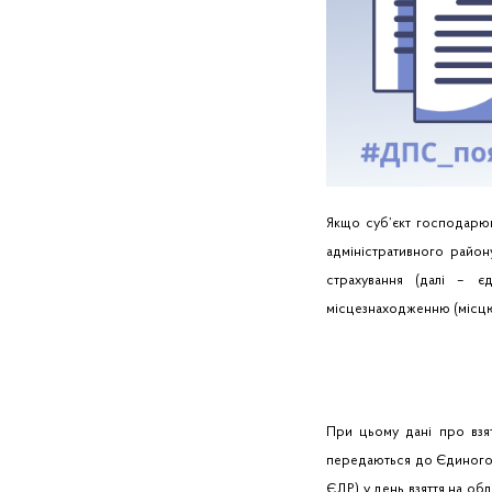
Якщо суб’єкт господарюв
адміністративного район
страхування (далі – є
місцезнаходженню (місц
При цьому дані про взя
передаються до Єдиного 
ЄДР) у день взяття на обл