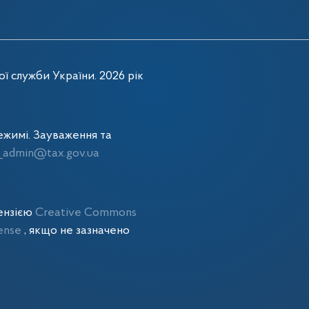
ї служби України. 2026 рік
жимі. Зауваження та
admin@tax.gov.ua
цензією
Creative Commons
cense
, якщо не зазначено