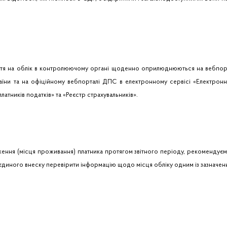
яття на облік в контролюючому органі щоденно оприлюднюються на вебпорт
раїни та на офіційному вебпорталі ДПС в електронному сервісі «Електронни
платників податків» та «Реєстр страхувальників».
ження (місця проживання) платника протягом звітного періоду, рекомендуєм
ти єдиного внеску перевірити інформацію щодо місця обліку одним із зазначе