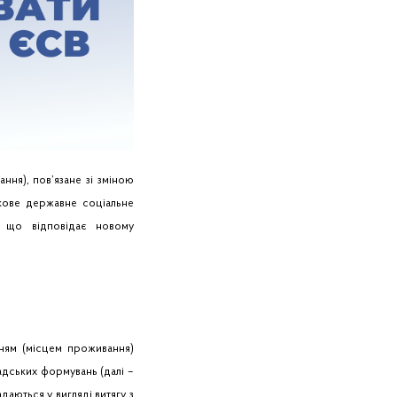
ня), пов’язане зі зміною
зкове державне соціальне
, що відповідає новому
ням (місцем проживання)
дських формувань (далі –
даються у вигляді витягу з