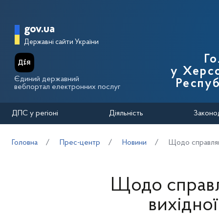
Перейти до основного вмісту
Головна сторінка Державної п
gov.ua
Державні сайти України
Го
у Херсо
Єдиний державний
Респуб
вебпортал електронних послуг
ДПС у регіоні
Діяльність
Законо
Головна
Прес-центр
Новини
Щодо справлянн
Щодо справл
вихідної