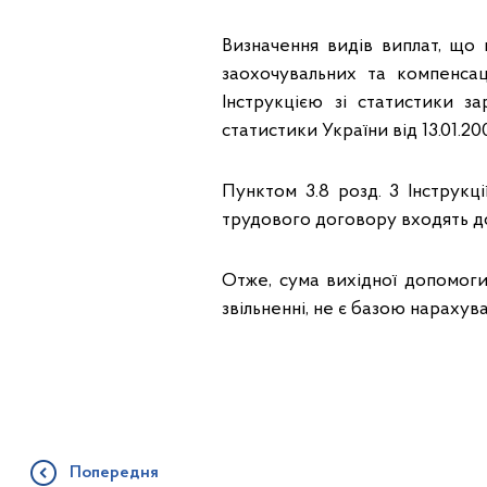
Визначення видів виплат, що 
заохочувальних та компенса
Інструкцією зі статистики з
статистики України від 13.01.20
Пунктом 3.8 розд. 3 Інструк
трудового договору входять до
Отже, сума вихідної допомог
звільненні, не є базою нарахув
Попередня