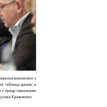
рювання виключені з
их таблиць даних, а
чі з представниками
Руслан Кравченко.