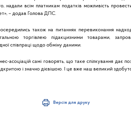
ого, надали всім платникам податків можливість провест
т», – додав Голова ДПС.
 зосередились також на питаннях перевиконання надх
гальною торгівлею підакцизними товарами, запрова
дної співпраці щодо обміну даними.
ес-асоціацій самі говорять, що таке спілкування дає по
дкритою і значно дієвішою. І це вже наш великий здобуто
Версія для друку