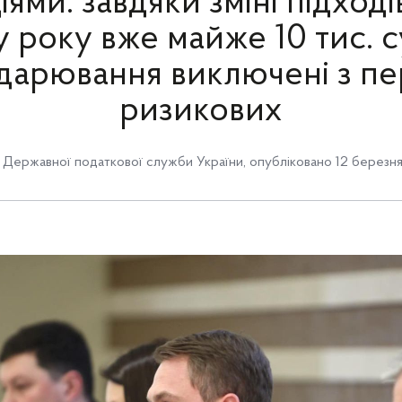
іями: завдяки зміні підход
 року вже майже 10 тис. с
дарювання виключені з пе
ризикових
Державної податкової служби України
,
опубліковано 12 березня