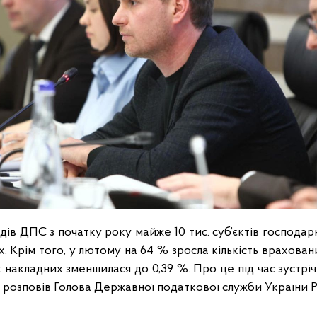
одів ДПС з початку року майже 10 тис. суб’єктів господа
. Крім того, у лютому на 64 % зросла кількість врахован
х накладних зменшилася до 0,39 %. Про це під час зустрі
й розповів Голова Державної податкової служби України 