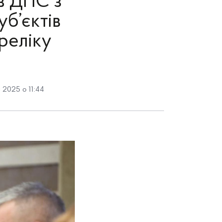
ів ДПС з
уб’єктів
реліку
 2025 о 11:44