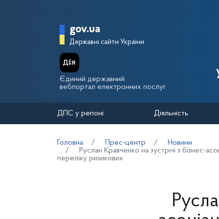
Перейти до основного вмісту
Головна сторінка Держа
gov.ua
Державні сайти України
Єдиний державний
вебпортал електронних послуг
ДПС у регіоні
Діяльність
Головна
Прес-центр
Новини
Руслан Кравченко на зустрічі з бізнес-асо
переліку ризикових
Русла