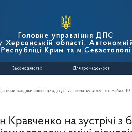
вної податкової служби України
Головне управління ДПС
у Херсонській області, Автономні
Республіці Крим та м.Севастополі
Законодавство
Для громадськості
ціаціями: завдяки зміні підходів ДПС з початку року вже майже 10
н Кравченко на зустрічі з б