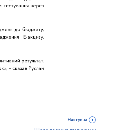
и тестування через
оджень до бюджету,
дження Е-акцизу,
зитивний результат.
к», – сказав Руслан
Наступна