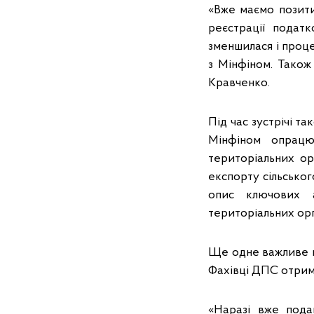
«Вже маємо позити
реєстрації податк
зменшилася і проц
з Мінфіном. Також
Кравченко.
Під час зустрічі 
Мінфіном опрацю
територіальних ор
експорту сільськог
опис ключових а
територіальних орг
Ще одне важливе п
Фахівці ДПС отрим
«Наразі вже пода