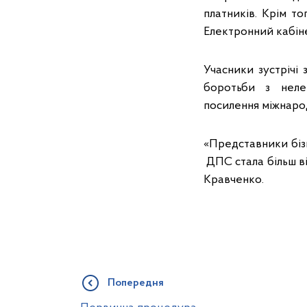
платників. Крім т
Електронний кабіне
Учасники зустрічі
боротьби з неле
посилення міжнаро
«Представники бізн
ДПС стала більш ві
Кравченко.
Попередня