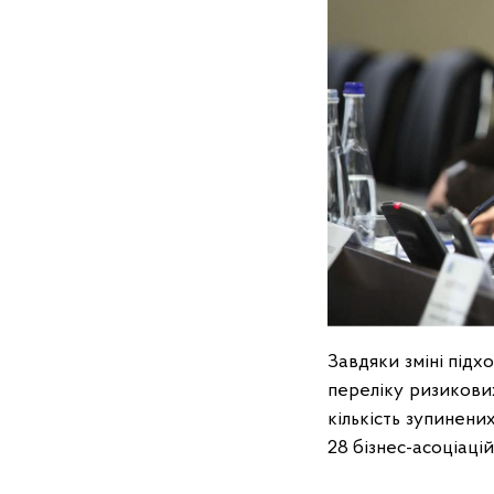
Завдяки зміні підх
переліку ризикових
кількість зупинени
28 бізнес-асоціаці