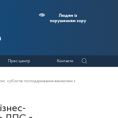
Людям із
порушенням зору
й
Прес-центр
Контакти
 тис. суб’єктів господарювання виключені з
ізнес-