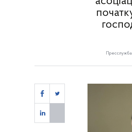
асоціац
початку
госпо
Пресслужба 