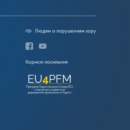
Людям із порушенням зору
Корисні посилання
Програма Європейського Союзу (ЄС)
з підтримки управління
державними фінансами в Україні