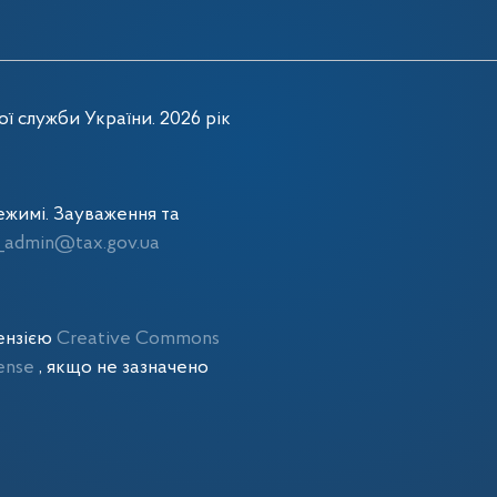
ї служби України. 2026 рік
жимі. Зауваження та
admin@tax.gov.ua
цензією
Creative Commons
cense
, якщо не зазначено