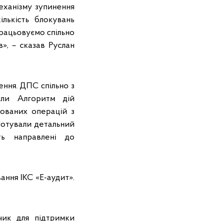
еханізму зупинення
ількість блокувань
рацьовуємо спільно
», – сказав Руслан
ння. ДПС спільно з
или Алгоритм дій
ьованих операцій з
дготували детальний
ть направлені до
ння ІКС «Е-аудит».
чик для підтримки