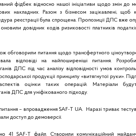
вний фідбек відносно нашої ініціативи щодо змін до м
ових накладних. Разом з бізнесом зацікавлені, щоб к
едура реєстрації була спрощена. Пропозиції ДПС вже оп
 оновили довідник кодів ризиковості платників податків
також обговорили питання щодо трансфертного ціноутворе
вала відповіді на найпоширеніші питання. Розроб
ганів ДПС під час аналізу відповідності умов контрол
осподарської продукції принципу «витягнутої руки». Пі
спектів оцінки таких операцій. Матеріали буду
анів ДПС для уніфікованого підходу.
итання – впровадження SAF-T UA. Наразі триває тестува
али доступ до демоверсії.
но 41 SAF-T файл. Створили комунікаційний майдан