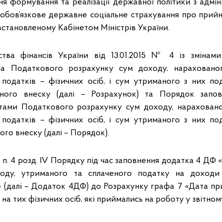
ня формування та реалізації державної політики з адмін
ообов’язкове державне соціальне страхування про прийн
встановленому Кабінетом Міністрів України.
ства фінансів України від 13.01.2015 № 4 із змінам
а Податкового розрахунку сум доходу, нарахованог
 податків – фізичних осіб, і сум утриманого з них по
ного внеску (далі – Розрахунок) та Порядок запо
тами Податкового розрахунку сум доходу, нарахованог
 податків – фізичних осіб, і сум утриманого з них по
го внеску (далі – Порядок).
 2 п. 4 розд. IV Порядку під час заповнення додатка 4 ДФ 
оду, утриманого та сплаченого податку на доходи
» (далі – Додаток 4ДФ) до Розрахунку графа 7 «Дата пр
на тих фізичних осіб, які приймались на роботу у звітному