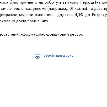
ика було прийнято на роботу в звітному періоді (напри
 виплачено у наступному (наприклад 01 квітня), то дата 
ідображається при заповненні додатка 4ДФ до Розраху
аховано дохід працівнику.
доступний інформаційно-довідковий ресурс.
Версія для друку