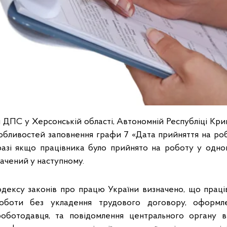
 ДПС у Херсонській області, Автономній Республіці Кри
обливостей заповнення графи 7 «Дата прийняття на ро
разі якщо працівника було прийнято на роботу у одном
ачений у наступному.
одексу законів про працю України визначено, що прац
боти без укладення трудового договору, оформл
оботодавця, та повідомлення центрального органу в