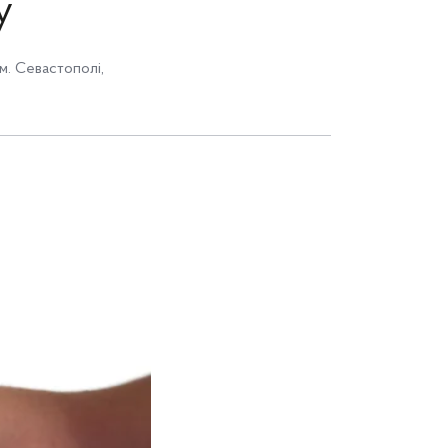
у
м. Севастополі
,