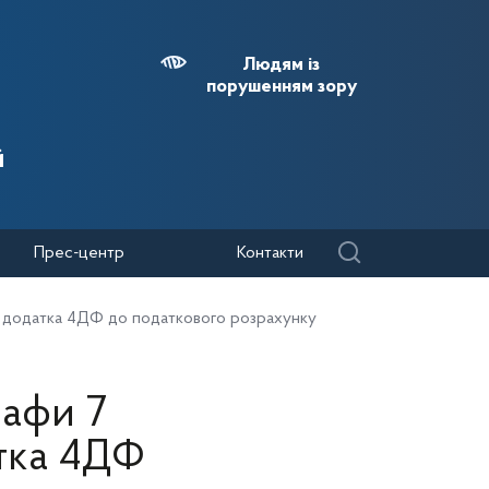
Людям із
порушенням зору
й
Прес-центр
Контакти
» додатка 4ДФ до податкового розрахунку
рафи 7
атка 4ДФ