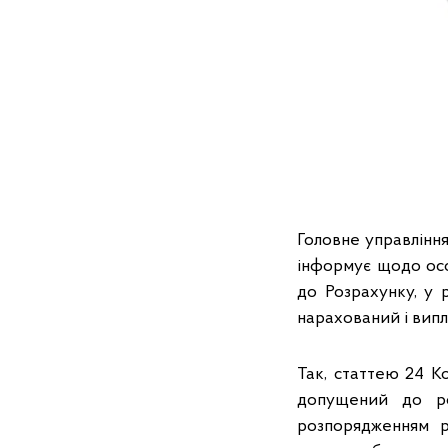
Головне управління
інформує щодо ос
до Розрахунку, у 
нарахований і випл
Так, статтею 24 К
допущений до ро
розпорядженням р