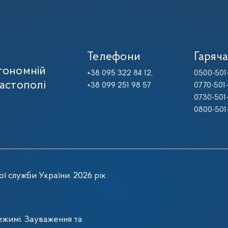
Телефони
Гаряча
тономній
+38 095 322 84 12,
0500-501
вастополі
+38 099 251 98 57
0770-501
0730-501
0800-501
ї служби України. 2026 рік
жимі. Зауваження та