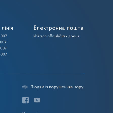
 лінія
Електронна пошта
-007
kherson.official@tax.gov.ua
-007
-007
-007
Людям із порушенням зору