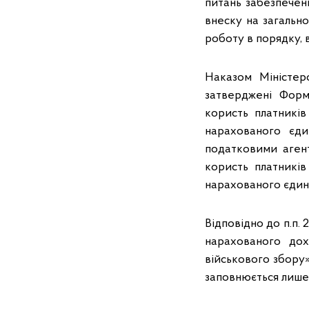
питань забезпечен
внеску на загальн
роботу в порядку, 
Наказом Міністер
затверджені Форм
користь платників
нарахованого єди
податковими аген
користь платників
нарахованого єдино
Відповідно до п.п.
нарахованого дох
військового збору
заповнюється лише 