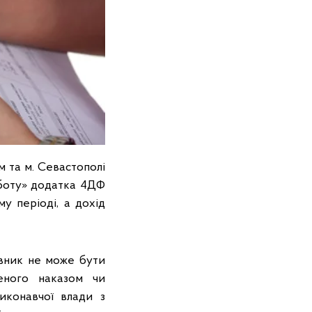
м та м. Севастополі
боту» додатка 4ДФ
у періоді, а дохід
івник не може бути
еного наказом чи
иконавчої влади з