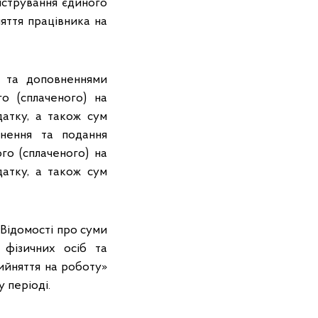
істрування єдиного
яття працівника на
и та доповненнями
о (сплаченого) на
датку, а також сум
внення та подання
о (сплаченого) на
датку, а також сум
«Відомості про суми
 фізичних осіб та
ийняття на роботу»
 періоді.