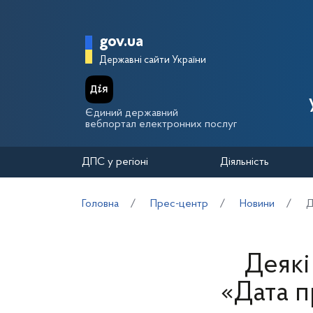
Перейти до основного вмісту
Головна сторінка Держа
gov.ua
Державні сайти України
Єдиний державний
вебпортал електронних послуг
ДПС у регіоні
Діяльність
Головна
Прес-центр
Новини
Д
Деякі
«Дата п