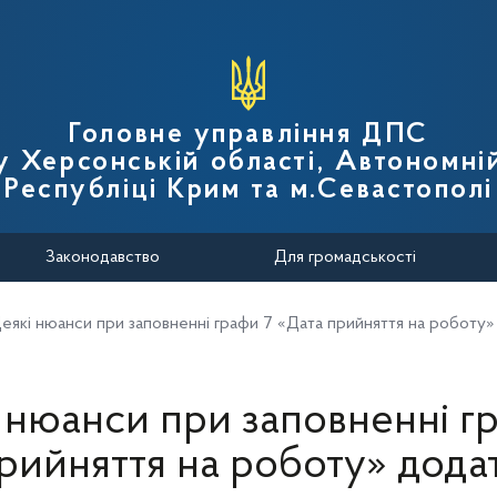
вної податкової служби України
Головне управління ДПС
у Херсонській області, Автономні
Республіці Крим та м.Севастополі
Законодавство
Для громадськості
еякі нюанси при заповненні графи 7 «Дата прийняття на роботу
 нюанси при заповненні г
рийняття на роботу» дод