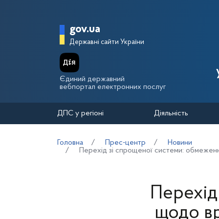
Перейти до основного вмісту
Головна сторінка Держа
gov.ua
Державні сайти України
Єдиний державний
вебпортал електронних послуг
ДПС у регіоні
Діяльність
Головна
Прес-центр
Новини
Перехід зі спрощеної системи: обмеженн
Перехід
щодо вр