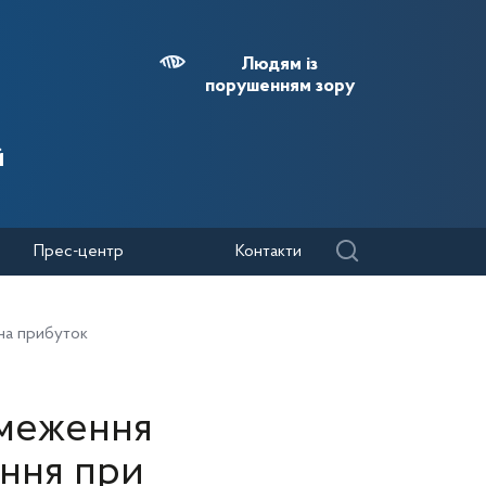
Людям із
порушенням зору
й
Прес-центр
Контакти
на прибуток
бмеження
ення при