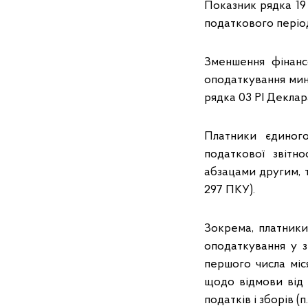
Показник рядка 19
податкового період
Зменшення фінанс
оподаткування мину
рядка 03 РІ Деклара
Платники єдиного
податкової звітн
абзацами другим, трет
297 ПКУ).
Зокрема, платники
оподаткування у з
першого числа міс
щодо відмови від 
податків і зборів (п.