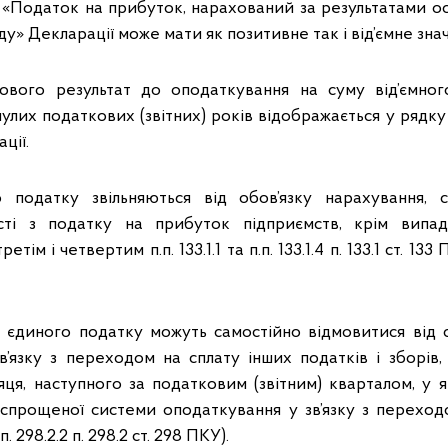
 «Податок на прибуток, нарахований за результатами ост
у» Декларації може мати як позитивне так і від’ємне зна
ового результат до оподаткування на суму від’ємного
лих податкових (звітних) років відображається у рядку 
ції.
 податку звільняються від обов’язку нарахування, 
ості з податку на прибуток підприємств, крім випад
ім і четвертим п.п. 133.1.1 та п.п. 133.1.4 п. 133.1 ст. 133 ПК
 єдиного податку можуть самостійно відмовитися від
в’язку з переходом на сплату інших податків і зборів,
яця, наступного за податковим (звітним) кварталом, у 
спрощеної системи оподаткування у зв’язку з переход
п. 298.2.2 п. 298.2 ст. 298 ПКУ).