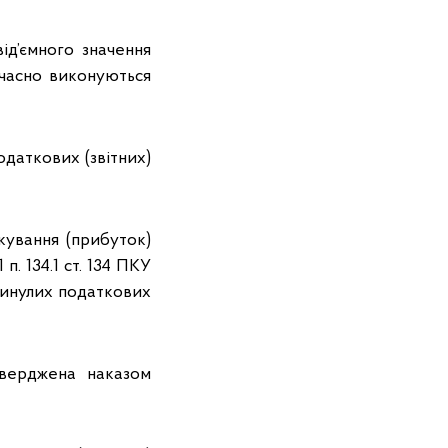
від’ємного значення
очасно виконуються
одаткових (звітних)
кування (прибуток)
п. 134.1 ст. 134 ПКУ
минулих податкових
тверджена наказом