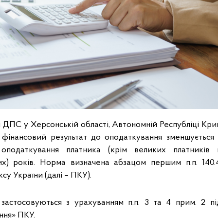
 ДПС у Херсонській області, Автономній Республіці Кри
 фінансовий результат до оподаткування зменшується 
 оподаткування платника (крім великих платників 
их) років. Норма визначена абзацом першим п.п. 140.4.
у України (далі – ПКУ).
застосовуються з урахуванням п.п. 3 та 4 прим. 2 п
ння» ПКУ.