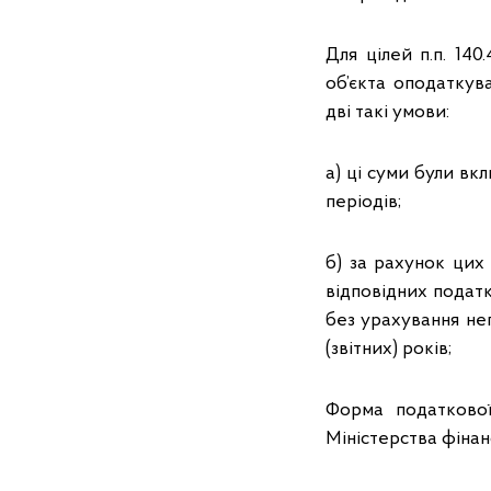
Для цілей п.п. 140
об’єкта оподаткув
дві такі умови:
а) ці суми були вк
періодів;
б) за рахунок цих
відповідних податко
без урахування не
(звітних) років;
Форма податкової
Міністерства фінанс