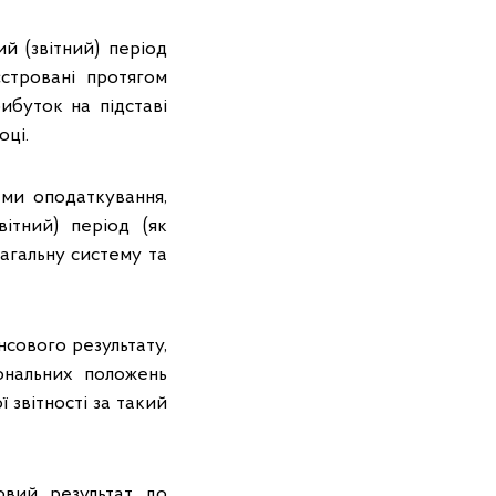
ий (звітний) період
єстровані протягом
ибуток на підставі
оці.
ми оподаткування,
ітний) період (як
агальну систему та
нсового результату,
іональних положень
 звітності за такий
овий результат до