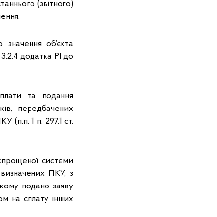
аннього (звітного)
чення.
 значення об’єкта
3.2.4 додатка РІ до
сплати та подання
ків, передбачених
У (п.п. 1 п. 297.1 ст.
 спрощеної системи
 визначених ПКУ, з
якому подано заяву
ом на сплату інших