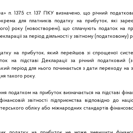
«а» п. 137.5 ст. 137 ПКУ визначено, що річний податков
окрема для платників податку на прибуток, які заре
вого) року (новостворені), що сплачують податок на пр
екларації за період діяльності у звітному (податковому) р
датку на прибуток, який перейшов зі спрощеної систе
ток на підставі Декларації за річний податковий (зв
акий період для нього починається з дати переходу на з
дня такого року.
ня податком на прибуток визначається на підставі фіна
інансовій звітності підприємства відповідно до нац
лтерського обліку або міжнародних стандартів фінансової
ник податку на прибуток не може зменшити фінанс