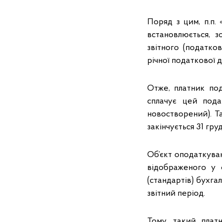
Поряд з цим, п.п. 
встановлюється, з
звітного (податко
річної податкової д
Отже, платник по
сплачує цей пода
новостворений). Т
закінчується 31 гру
Об’єкт оподаткуван
відображеного у ф
(стандартів) бухга
звітний період.
Тому, такий плат