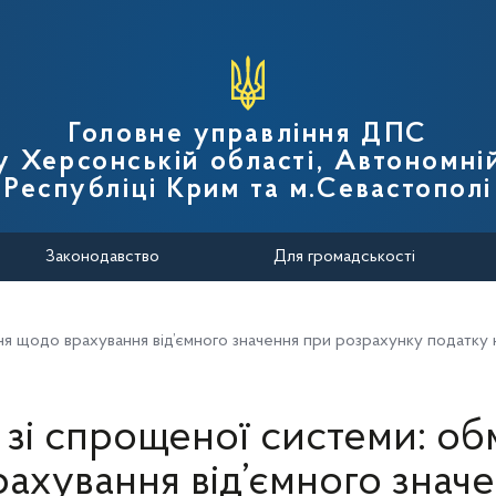
вної податкової служби України
Головне управління ДПС
у Херсонській області, Автономні
Республіці Крим та м.Севастополі
Законодавство
Для громадськості
я щодо врахування від’ємного значення при розрахунку податку 
 зі спрощеної системи: о
ахування від’ємного знач