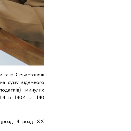
м та м. Севастополі
на суму від’ємного
податків) минулих
4 п. 140.4 ст. 140
ідрозд. 4 розд. XX