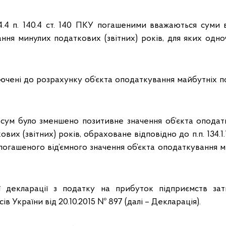
.4.4 п. 140.4 ст. 140 ПКУ погашеними вважаються суми 
ання минулих податкових (звітних) років, для яких одн
лючені до розрахунку об’єкта оподаткування майбутніх п
 сум було зменшено позитивне значення об’єкта оподат
вих (звітних) років, обраховане відповідно до п.п. 134.1.1 
погашеного від’ємного значення об’єкта оподаткування 
 декларації з податку на прибуток підприємств за
ів України від 20.10.2015 № 897 (далі – Декларація).