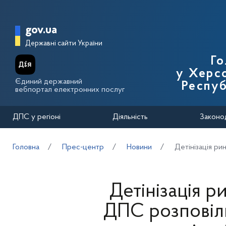
Перейти до основного вмісту
Головна сторінка Державної п
gov.ua
Державні сайти України
Го
у Херсо
Єдиний державний
Респуб
вебпортал електронних послуг
ДПС у регіоні
Діяльність
Законо
Головна
Прес-центр
Новини
Детінізація ри
Детінізація р
ДПС розповіли