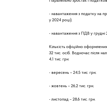
Паралельно зростає і податков
- навантаження з податку на при
у 2024 році);
- навантаження з ПДВ у грудні 2
Кількість офіційно оформлених
32 тис. осіб. Водночас після н
4,1 тис. грн:
- вересень – 24,5 тис. грн;
- жовтень – 26,2 тис. грн;
- листопад – 28,6 тис. грн.