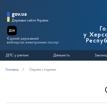
Перейти до основного вмісту
Головна сторінка Державної п
gov.ua
Державні сайти України
Го
у Херсо
Єдиний державний
Респуб
вебпортал електронних послуг
ДПС у регіоні
Діяльність
Законо
Головна
Окремі сторінки