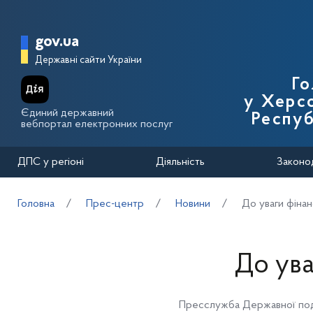
Перейти до основного вмісту
Головна сторінка Державної п
gov.ua
Державні сайти України
Го
у Херсо
Єдиний державний
Респуб
вебпортал електронних послуг
ДПС у регіоні
Діяльність
Законо
Головна
Прес-центр
Новини
До уваги фінан
До ува
Пресслужба Державної под