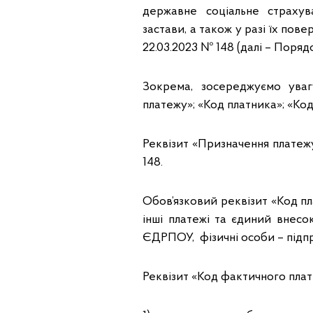
державне соціальне страхув
застави, а також у разі їх пов
22.03.2023 № 148 (далі – Поряд
Зокрема, зосереджуємо уваг
платежу»; «Код платника»; «Ко
Реквізит «Призначення платеж
148.
Обов’язковий реквізит «Код пл
інші платежі та єдиний внесо
ЄДРПОУ, фізичні особи – підп
Реквізит «Код фактичного плат