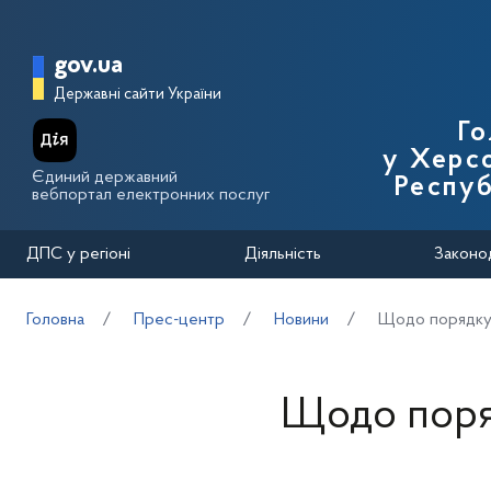
Перейти до основного вмісту
Головна сторінка Державної п
gov.ua
Державні сайти України
Го
у Херсо
Єдиний державний
Респуб
вебпортал електронних послуг
ДПС у регіоні
Діяльність
Законо
Головна
Прес-центр
Новини
Щодо порядку 
Щодо поря